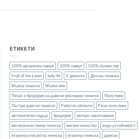
ЕТИКЕТИ
100% органичен памук
100% памук
100% полиестер
Fruit of the Loom
lady-fit
V деколте
Детска тениска
Мъжка тениска
Мъжко яке
Печат и бродерия на дамски рекламни тениски
Поло пике
Пъстри дамски тениски
Работно облекло
Риза поло пике
автоматичен чадър
бродерия
велкро закопчаване
висококачествена тениска
високо качество
водо устойчивост
вталена елегантна тениска
вталена тениска
дамска