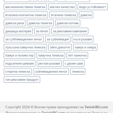
висококачествена тениска
високо качество
водо устойчивост
вталена елегантна тениска
вталена тениска
дамска
дамска риза
дамска тениска
дамски потник
дишаща материя
за печат
за рекламни кампании
за сублимационен печат
за сублимация
къси ръкави
луксозна памучна тениска
обло деколте
памук и ликра
памук и полиестер
памучна тениска
пет панелна
подсилени шевове
реглан ръкави
с двоен шев
спортна тениска
сублимационен печат
тениска
топ рекламен продукт
Copyright 2026 © Всички права принадлежат на
TeniskiBG.com
Всички материали на
TeniskiBG.com
са защитени от Закона за