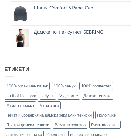
Шапка Comfort 5 Panel Cap
Дамски потник сутиен SEBRING
ЕТИКЕТИ
100% органичен памук
100% памук
100% полиестер
Fruit of the Loom
lady-fit
V деколте
Детска тениска
Мъжка тениска
Мъжко яке
Печат и бродерия на дамски рекламни тениски
Поло пике
Пъстри дамски тениски
Работно облекло
Риза поло пике
автоматичен чадър
бродерия
велкро закопчаване