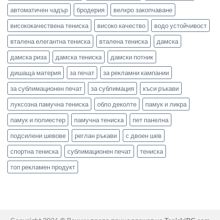
автоматичен чадър
бродерия
велкро закопчаване
висококачествена тениска
високо качество
водо устойчивост
вталена елегантна тениска
вталена тениска
дамска
дамска риза
дамска тениска
дамски потник
дишаща материя
за печат
за рекламни кампании
за сублимационен печат
за сублимация
къси ръкави
луксозна памучна тениска
обло деколте
памук и ликра
памук и полиестер
памучна тениска
пет панелна
подсилени шевове
реглан ръкави
с двоен шев
спортна тениска
сублимационен печат
тениска
топ рекламен продукт