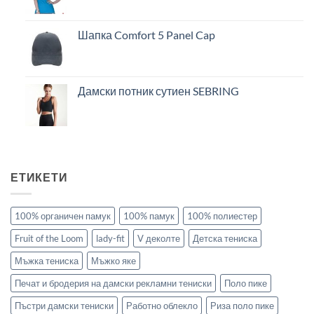
Шапка Comfort 5 Panel Cap
Дамски потник сутиен SEBRING
ЕТИКЕТИ
100% органичен памук
100% памук
100% полиестер
Fruit of the Loom
lady-fit
V деколте
Детска тениска
Мъжка тениска
Мъжко яке
Печат и бродерия на дамски рекламни тениски
Поло пике
Пъстри дамски тениски
Работно облекло
Риза поло пике