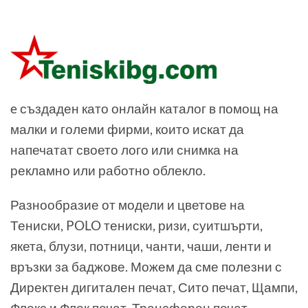
e създаден като онлайн каталог в помощ на
малки и големи фирми, които искат да
напечатат своето лого или снимка на
рекламно или работно облекло.
Разнообразие от модели и цветове на
Тениски, POLO тениски, ризи, суитшърти,
якета, блузи, потници, чанти, чаши, ленти и
връзки за баджове. Можем да сме полезни с
Директен дигитален печат, Сито печат, Щампи,
Флекс и Флок печат, Трансферен печат,