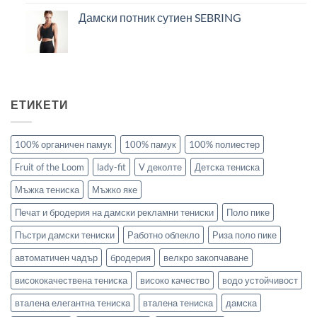
Дамски потник сутиен SEBRING
ЕТИКЕТИ
100% органичен памук
100% памук
100% полиестер
Fruit of the Loom
lady-fit
V деколте
Детска тениска
Мъжка тениска
Мъжко яке
Печат и бродерия на дамски рекламни тениски
Поло пике
Пъстри дамски тениски
Работно облекло
Риза поло пике
автоматичен чадър
бродерия
велкро закопчаване
висококачествена тениска
високо качество
водо устойчивост
вталена елегантна тениска
вталена тениска
дамска