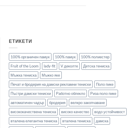
ЕТИКЕТИ
100% органичен памук
100% памук
100% полиестер
Fruit of the Loom
lady-fit
V деколте
Детска тениска
Мъжка тениска
Мъжко яке
Печат и бродерия на дамски рекламни тениски
Поло пике
Пъстри дамски тениски
Работно облекло
Риза поло пике
автоматичен чадър
бродерия
велкро закопчаване
висококачествена тениска
високо качество
водо устойчивост
вталена елегантна тениска
вталена тениска
дамска