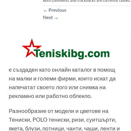
Both comments and trackbacks are currently closed.
←
Previous
Next
→
e създаден като онлайн каталог в помощ
на малки и големи фирми, които искат да
напечатат своето лого или снимка на
рекламно или работно облекло.
Разнообразие от модели и цветове на
Тениски, POLO тениски, ризи, суитшърти,
якета, блузи, потници, чанти, чаши, ленти и