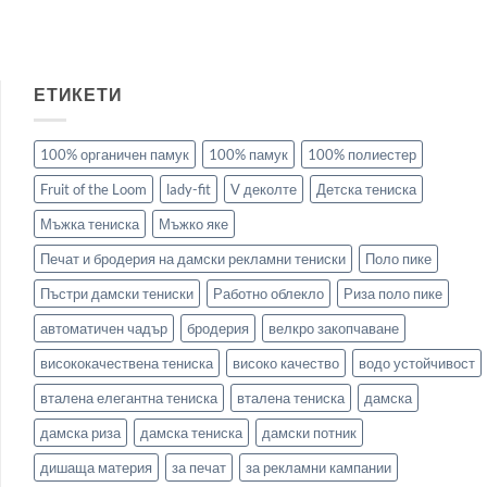
ЕТИКЕТИ
100% органичен памук
100% памук
100% полиестер
Fruit of the Loom
lady-fit
V деколте
Детска тениска
Мъжка тениска
Мъжко яке
Печат и бродерия на дамски рекламни тениски
Поло пике
Пъстри дамски тениски
Работно облекло
Риза поло пике
автоматичен чадър
бродерия
велкро закопчаване
висококачествена тениска
високо качество
водо устойчивост
вталена елегантна тениска
вталена тениска
дамска
дамска риза
дамска тениска
дамски потник
дишаща материя
за печат
за рекламни кампании