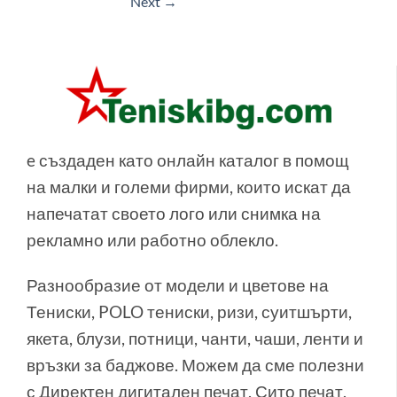
Next
→
e създаден като онлайн каталог в помощ
на малки и големи фирми, които искат да
напечатат своето лого или снимка на
рекламно или работно облекло.
Разнообразие от модели и цветове на
Тениски, POLO тениски, ризи, суитшърти,
якета, блузи, потници, чанти, чаши, ленти и
връзки за баджове. Можем да сме полезни
с Директен дигитален печат, Сито печат,