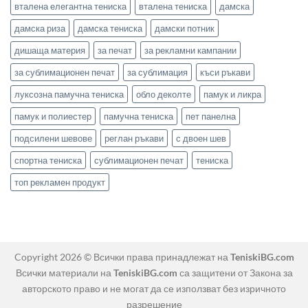
вталена елегантна тениска
вталена тениска
дамска
дамска риза
дамска тениска
дамски потник
дишаща материя
за печат
за рекламни кампании
за сублимационен печат
за сублимация
къси ръкави
луксозна памучна тениска
обло деколте
памук и ликра
памук и полиестер
памучна тениска
пет панелна
подсилени шевове
реглан ръкави
с двоен шев
спортна тениска
сублимационен печат
тениска
топ рекламен продукт
Copyright 2026 © Всички права принадлежат на
TeniskiBG.com
Всички материали на
TeniskiBG.com
са защитени от Закона за
авторското право и не могат да се използват без изричното
разрешение