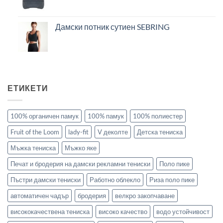
Дамски потник сутиен SEBRING
ЕТИКЕТИ
100% органичен памук
100% памук
100% полиестер
Fruit of the Loom
lady-fit
V деколте
Детска тениска
Мъжка тениска
Мъжко яке
Печат и бродерия на дамски рекламни тениски
Поло пике
Пъстри дамски тениски
Работно облекло
Риза поло пике
автоматичен чадър
бродерия
велкро закопчаване
висококачествена тениска
високо качество
водо устойчивост