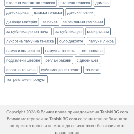
вталена елегантна тениска
вталена тениска
дамска
дамска риза
дамска тениска
дамски потник
дишаща материя
за печат
за рекламни кампании
за сублимационен печат
за сублимация
къси ръкави
луксозна памучна тениска
обло деколте
памук и ликра
памук и полиестер
памучна тениска
пет панелна
подсилени шевове
реглан ръкави
с двоен шев
спортна тениска
сублимационен печат
тениска
топ рекламен продукт
Copyright 2026 © Всички права принадлежат на
TeniskiBG.com
Всички материали на
TeniskiBG.com
са защитени от Закона за
авторското право и не могат да се използват без изричното
разрешение