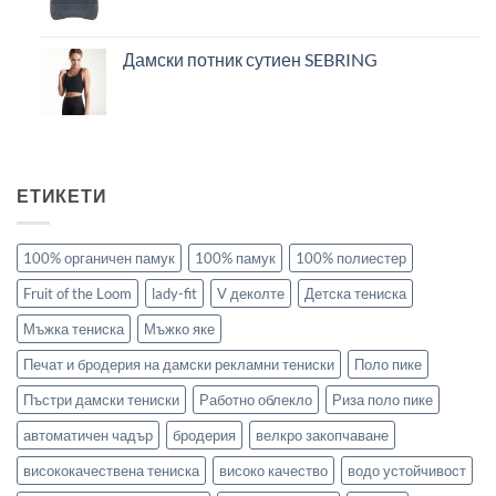
Дамски потник сутиен SEBRING
ЕТИКЕТИ
100% органичен памук
100% памук
100% полиестер
Fruit of the Loom
lady-fit
V деколте
Детска тениска
Мъжка тениска
Мъжко яке
Печат и бродерия на дамски рекламни тениски
Поло пике
Пъстри дамски тениски
Работно облекло
Риза поло пике
автоматичен чадър
бродерия
велкро закопчаване
висококачествена тениска
високо качество
водо устойчивост