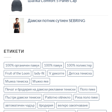
Шапка Comfort 5 Panel Cap
Дамски потник сутиен SEBRING
ЕТИКЕТИ
100% органичен памук
100% памук
100% полиестер
Fruit of the Loom
lady-fit
V деколте
Детска тениска
Мъжка тениска
Мъжко яке
Печат и бродерия на дамски рекламни тениски
Поло пике
Пъстри дамски тениски
Работно облекло
Риза поло пике
автоматичен чадър
бродерия
велкро закопчаване