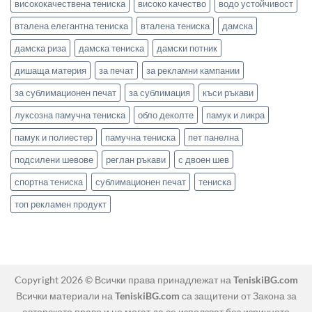
висококачествена тениска
високо качество
водо устойчивост
вталена елегантна тениска
вталена тениска
дамска
дамска риза
дамска тениска
дамски потник
дишаща материя
за печат
за рекламни кампании
за сублимационен печат
за сублимация
къси ръкави
луксозна памучна тениска
обло деколте
памук и ликра
памук и полиестер
памучна тениска
пет панелна
подсилени шевове
реглан ръкави
с двоен шев
спортна тениска
сублимационен печат
тениска
топ рекламен продукт
Copyright 2026 © Всички права принадлежат на
TeniskiBG.com
Всички материали на
TeniskiBG.com
са защитени от Закона за
авторското право и не могат да се използват без изричното