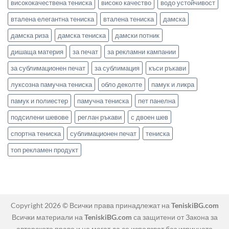
висококачествена тениска
високо качество
водо устойчивост
вталена елегантна тениска
вталена тениска
дамска
дамска риза
дамска тениска
дамски потник
дишаща материя
за печат
за рекламни кампании
за сублимационен печат
за сублимация
къси ръкави
луксозна памучна тениска
обло деколте
памук и ликра
памук и полиестер
памучна тениска
пет панелна
подсилени шевове
реглан ръкави
с двоен шев
спортна тениска
сублимационен печат
тениска
топ рекламен продукт
Copyright 2026 © Всички права принадлежат на
TeniskiBG.com
Всички материали на
TeniskiBG.com
са защитени от Закона за
авторското право и не могат да се използват без изричното