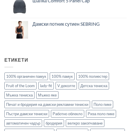
Шапка Comfort 5 Panel Cap
Дамски потник сутиен SEBRING
ЕТИКЕТИ
100% органичен памук
100% памук
100% полиестер
Fruit of the Loom
lady-fit
V деколте
Детска тениска
Мъжка тениска
Мъжко яке
Печат и бродерия на дамски рекламни тениски
Поло пике
Пъстри дамски тениски
Работно облекло
Риза поло пике
автоматичен чадър
бродерия
велкро закопчаване