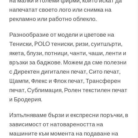
на малки и големи фирми, които искат да
напечатат своето лого или снимка на
рекламно или работно облекло.
Разнообразие от модели и цветове на
Тениски, POLO тениски, ризи, суитшърти,
якета, блузи, потници, чанти, чаши, ленти и
връзки за баджове. Можем да сме полезни
с Директен дигитален печат, Сито печат,
Щампи, Флекс и Флок печат, Трансферен
печат, Сублимация, Ролен текстилен печат
и Бродерия.
Изпълняваме бързи и експресни поръчки, в
зависимост от натовареността на
машините към момента на подаване на