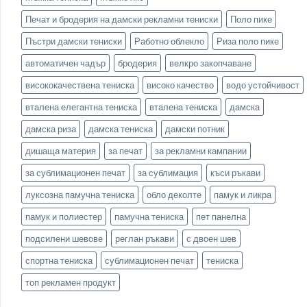
Печат и бродерия на дамски рекламни тениски
Поло пике
Пъстри дамски тениски
Работно облекло
Риза поло пике
автоматичен чадър
бродерия
велкро закопчаване
висококачествена тениска
високо качество
водо устойчивост
вталена елегантна тениска
вталена тениска
дамска
дамска риза
дамска тениска
дамски потник
дишаща материя
за печат
за рекламни кампании
за сублимационен печат
за сублимация
къси ръкави
луксозна памучна тениска
обло деколте
памук и ликра
памук и полиестер
памучна тениска
пет панелна
подсилени шевове
реглан ръкави
с двоен шев
спортна тениска
сублимационен печат
тениска
топ рекламен продукт