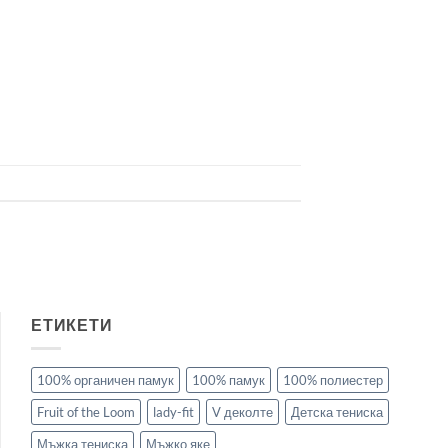
ЕТИКЕТИ
100% органичен памук
100% памук
100% полиестер
Fruit of the Loom
lady-fit
V деколте
Детска тениска
Мъжка тениска
Мъжко яке