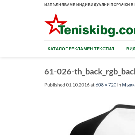
Skip
ИЗПЪЛНЯВАМЕ ИНДИВИДУАЛНИ ПОРЪЧКИ В К
to
content
КАТАЛОГ РЕКЛАМЕН ТЕКСТИЛ
ВИД
61-026-th_back_rgb_bac
Published
01.10.2016
at
608 × 720
in
Мъжка