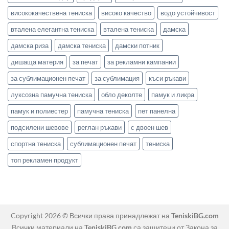
висококачествена тениска
високо качество
водо устойчивост
вталена елегантна тениска
вталена тениска
дамска
дамска риза
дамска тениска
дамски потник
дишаща материя
за печат
за рекламни кампании
за сублимационен печат
за сублимация
къси ръкави
луксозна памучна тениска
обло деколте
памук и ликра
памук и полиестер
памучна тениска
пет панелна
подсилени шевове
реглан ръкави
с двоен шев
спортна тениска
сублимационен печат
тениска
топ рекламен продукт
Copyright 2026 © Всички права принадлежат на
TeniskiBG.com
Всички материали на
TeniskiBG.com
са защитени от Закона за