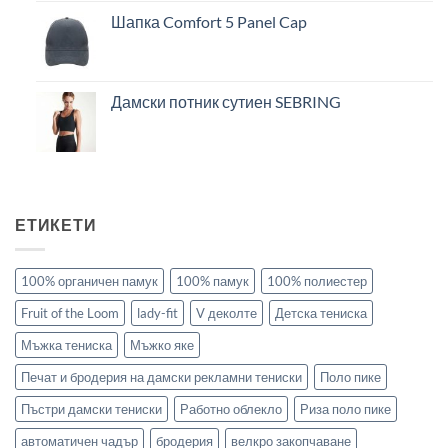
Шапка Comfort 5 Panel Cap
Дамски потник сутиен SEBRING
ЕТИКЕТИ
100% органичен памук
100% памук
100% полиестер
Fruit of the Loom
lady-fit
V деколте
Детска тениска
Мъжка тениска
Мъжко яке
Печат и бродерия на дамски рекламни тениски
Поло пике
Пъстри дамски тениски
Работно облекло
Риза поло пике
автоматичен чадър
бродерия
велкро закопчаване