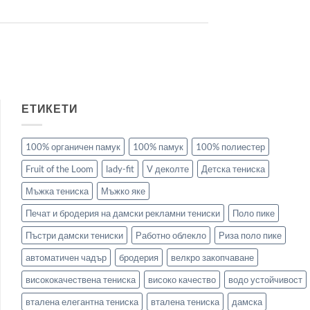
ЕТИКЕТИ
100% органичен памук
100% памук
100% полиестер
Fruit of the Loom
lady-fit
V деколте
Детска тениска
Мъжка тениска
Мъжко яке
Печат и бродерия на дамски рекламни тениски
Поло пике
Пъстри дамски тениски
Работно облекло
Риза поло пике
автоматичен чадър
бродерия
велкро закопчаване
висококачествена тениска
високо качество
водо устойчивост
вталена елегантна тениска
вталена тениска
дамска