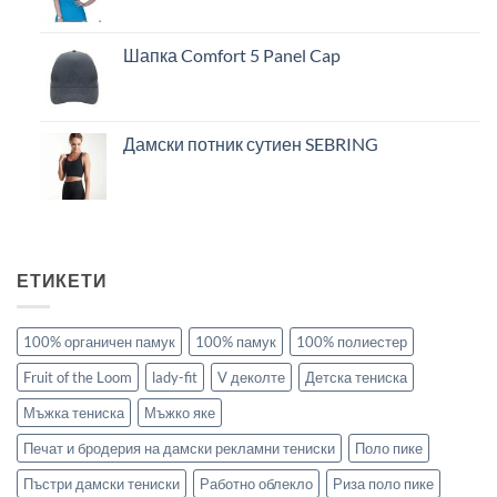
Шапка Comfort 5 Panel Cap
Дамски потник сутиен SEBRING
ЕТИКЕТИ
100% органичен памук
100% памук
100% полиестер
Fruit of the Loom
lady-fit
V деколте
Детска тениска
Мъжка тениска
Мъжко яке
Печат и бродерия на дамски рекламни тениски
Поло пике
Пъстри дамски тениски
Работно облекло
Риза поло пике