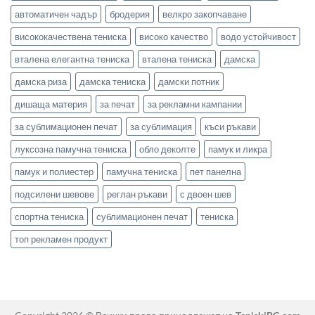
автоматичен чадър
бродерия
велкро закопчаване
висококачествена тениска
високо качество
водо устойчивост
вталена елегантна тениска
вталена тениска
дамска
дамска риза
дамска тениска
дамски потник
дишаща материя
за печат
за рекламни кампании
за сублимационен печат
за сублимация
къси ръкави
луксозна памучна тениска
обло деколте
памук и ликра
памук и полиестер
памучна тениска
пет панелна
подсилени шевове
реглан ръкави
с двоен шев
спортна тениска
сублимационен печат
тениска
топ рекламен продукт