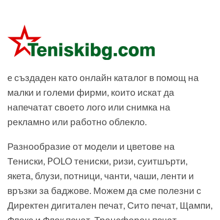
e създаден като онлайн каталог в помощ на
малки и големи фирми, които искат да
напечатат своето лого или снимка на
рекламно или работно облекло.
Разнообразие от модели и цветове на
Тениски, POLO тениски, ризи, суитшърти,
якета, блузи, потници, чанти, чаши, ленти и
връзки за баджове. Можем да сме полезни с
Директен дигитален печат, Сито печат, Щампи,
Флекс и Флок печат, Трансферен печат,