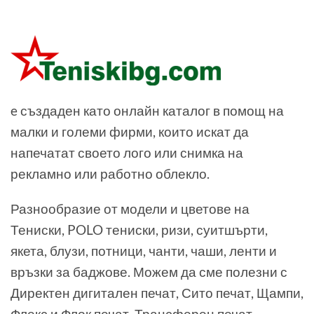
e създаден като онлайн каталог в помощ на
малки и големи фирми, които искат да
напечатат своето лого или снимка на
рекламно или работно облекло.
Разнообразие от модели и цветове на
Тениски, POLO тениски, ризи, суитшърти,
якета, блузи, потници, чанти, чаши, ленти и
връзки за баджове. Можем да сме полезни с
Директен дигитален печат, Сито печат, Щампи,
Флекс и Флок печат, Трансферен печат,