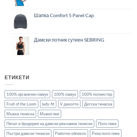
Шапка Comfort 5 Panel Cap
Дамски потник сутиен SEBRING
ЕТИКЕТИ
100% органичен памук
100% памук
100% полиестер
Fruit of the Loom
lady-fit
V деколте
Детска тениска
Мъжка тениска
Мъжко яке
Печат и бродерия на дамски рекламни тениски
Поло пике
Пъстри дамски тениски
Работно облекло
Риза поло пике