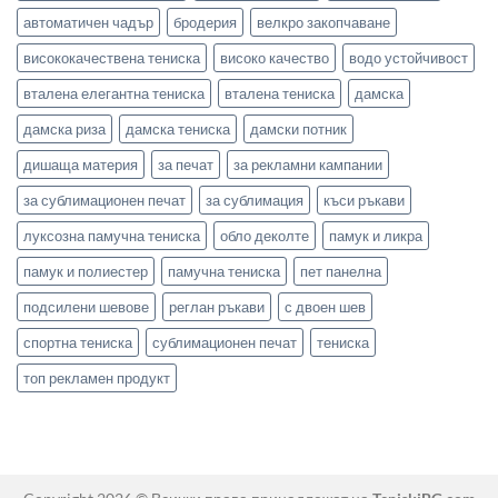
автоматичен чадър
бродерия
велкро закопчаване
висококачествена тениска
високо качество
водо устойчивост
вталена елегантна тениска
вталена тениска
дамска
дамска риза
дамска тениска
дамски потник
дишаща материя
за печат
за рекламни кампании
за сублимационен печат
за сублимация
къси ръкави
луксозна памучна тениска
обло деколте
памук и ликра
памук и полиестер
памучна тениска
пет панелна
подсилени шевове
реглан ръкави
с двоен шев
спортна тениска
сублимационен печат
тениска
топ рекламен продукт