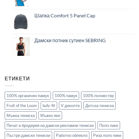
Шапка Comfort 5 Panel Cap
Дамски потник сутиен SEBRING
ЕТИКЕТИ
100% органичен памук
100% памук
100% полиестер
Fruit of the Loom
lady-fit
V деколте
Детска тениска
Мъжка тениска
Мъжко яке
Печат и бродерия на дамски рекламни тениски
Поло пике
Пъстри дамски тениски
Работно облекло
Риза поло пике