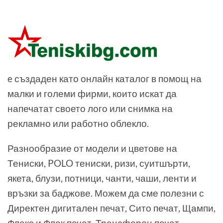
e създаден като онлайн каталог в помощ на
малки и големи фирми, които искат да
напечатат своето лого или снимка на
рекламно или работно облекло.
Разнообразие от модели и цветове на
Тениски, POLO тениски, ризи, суитшърти,
якета, блузи, потници, чанти, чаши, ленти и
връзки за баджове. Можем да сме полезни с
Директен дигитален печат, Сито печат, Щампи,
Флекс и Флок печат, Трансферен печат,