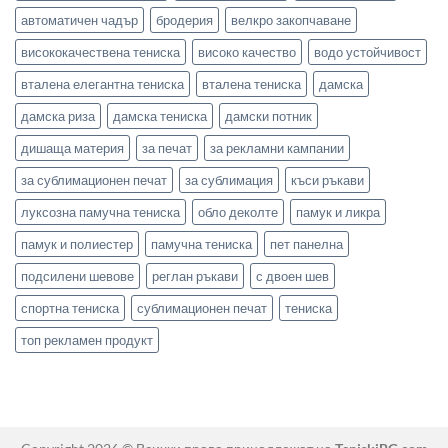
автоматичен чадър
бродерия
велкро закопчаване
висококачествена тениска
високо качество
водо устойчивост
вталена елегантна тениска
вталена тениска
дамска
дамска риза
дамска тениска
дамски потник
дишаща материя
за печат
за рекламни кампании
за сублимационен печат
за сублимация
къси ръкави
луксозна памучна тениска
обло деколте
памук и ликра
памук и полиестер
памучна тениска
пет панелна
подсилени шевове
реглан ръкави
с двоен шев
спортна тениска
сублимационен печат
тениска
топ рекламен продукт