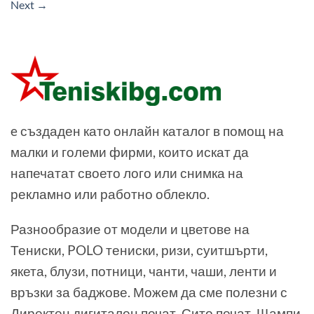
Next
→
e създаден като онлайн каталог в помощ на
малки и големи фирми, които искат да
напечатат своето лого или снимка на
рекламно или работно облекло.
Разнообразие от модели и цветове на
Тениски, POLO тениски, ризи, суитшърти,
якета, блузи, потници, чанти, чаши, ленти и
връзки за баджове. Можем да сме полезни с
Директен дигитален печат, Сито печат, Щампи,