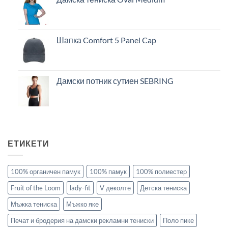
Шапка Comfort 5 Panel Cap
Дамски потник сутиен SEBRING
ЕТИКЕТИ
100% органичен памук
100% памук
100% полиестер
Fruit of the Loom
lady-fit
V деколте
Детска тениска
Мъжка тениска
Мъжко яке
Печат и бродерия на дамски рекламни тениски
Поло пике