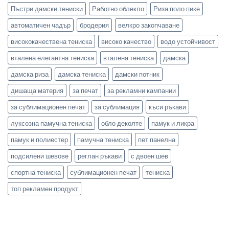
Пъстри дамски тениски
Работно облекло
Риза поло пике
автоматичен чадър
бродерия
велкро закопчаване
висококачествена тениска
високо качество
водо устойчивост
вталена елегантна тениска
вталена тениска
дамска
дамска риза
дамска тениска
дамски потник
дишаща материя
за печат
за рекламни кампании
за сублимационен печат
за сублимация
къси ръкави
луксозна памучна тениска
обло деколте
памук и ликра
памук и полиестер
памучна тениска
пет панелна
подсилени шевове
реглан ръкави
с двоен шев
спортна тениска
сублимационен печат
тениска
топ рекламен продукт