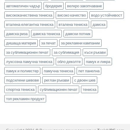
автоматичен чадър
бродерия
велкро закопчаване
висококачествена тениска
високо качество
водо устойчивост
вталена елегантна тениска
вталена тениска
дамска
дамска риза
дамска тениска
дамски потник
дишаща материя
за печат
за рекламни кампании
за сублимационен печат
за сублимация
къси ръкави
луксозна памучна тениска
обло деколте
памук и ликра
памук и полиестер
памучна тениска
пет панелна
подсилени шевове
реглан ръкави
с двоен шев
спортна тениска
сублимационен печат
тениска
топ рекламен продукт