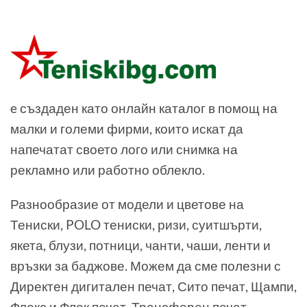
e създаден като онлайн каталог в помощ на
малки и големи фирми, които искат да
напечатат своето лого или снимка на
рекламно или работно облекло.
Разнообразие от модели и цветове на
Тениски, POLO тениски, ризи, суитшърти,
якета, блузи, потници, чанти, чаши, ленти и
връзки за баджове. Можем да сме полезни с
Директен дигитален печат, Сито печат, Щампи,
Флекс и Флок печат, Трансферен печат,