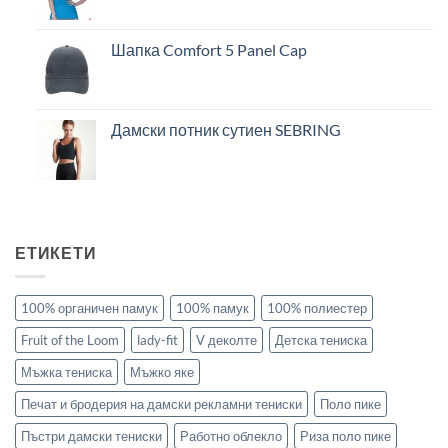
Шапка Comfort 5 Panel Cap
Дамски потник сутиен SEBRING
ЕТИКЕТИ
100% органичен памук
100% памук
100% полиестер
Fruit of the Loom
lady-fit
V деколте
Детска тениска
Мъжка тениска
Мъжко яке
Печат и бродерия на дамски рекламни тениски
Поло пике
Пъстри дамски тениски
Работно облекло
Риза поло пике