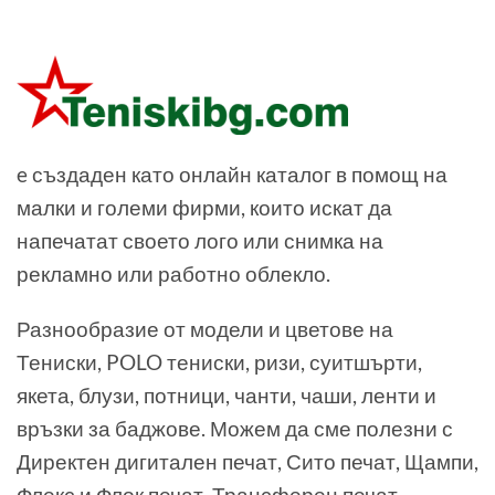
e създаден като онлайн каталог в помощ на
малки и големи фирми, които искат да
напечатат своето лого или снимка на
рекламно или работно облекло.
Разнообразие от модели и цветове на
Тениски, POLO тениски, ризи, суитшърти,
якета, блузи, потници, чанти, чаши, ленти и
връзки за баджове. Можем да сме полезни с
Директен дигитален печат, Сито печат, Щампи,
Флекс и Флок печат, Трансферен печат,