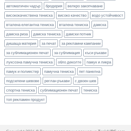
автоматичен чадър
бродерия
велкро закопчаване
висококачествена тениска
високо качество
водо устойчивост
вталена елегантна тениска
вталена тениска
дамска
дамска риза
дамска тениска
дамски потник
дишаща материя
за печат
за рекламни кампании
за сублимационен печат
за сублимация
къси ръкави
луксозна памучна тениска
обло деколте
памук и ликра
памук и полиестер
памучна тениска
пет панелна
подсилени шевове
реглан ръкави
с двоен шев
спортна тениска
сублимационен печат
тениска
топ рекламен продукт