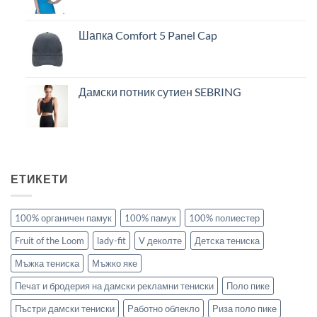
Шапка Comfort 5 Panel Cap
Дамски потник сутиен SEBRING
ЕТИКЕТИ
100% органичен памук
100% памук
100% полиестер
Fruit of the Loom
lady-fit
V деколте
Детска тениска
Мъжка тениска
Мъжко яке
Печат и бродерия на дамски рекламни тениски
Поло пике
Пъстри дамски тениски
Работно облекло
Риза поло пике