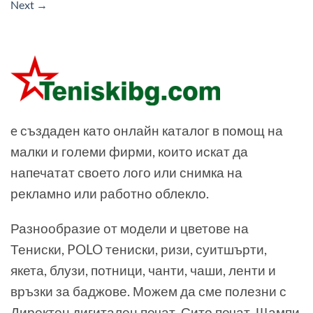
Next
→
e създаден като онлайн каталог в помощ на
малки и големи фирми, които искат да
напечатат своето лого или снимка на
рекламно или работно облекло.
Разнообразие от модели и цветове на
Тениски, POLO тениски, ризи, суитшърти,
якета, блузи, потници, чанти, чаши, ленти и
връзки за баджове. Можем да сме полезни с
Директен дигитален печат, Сито печат, Щампи,