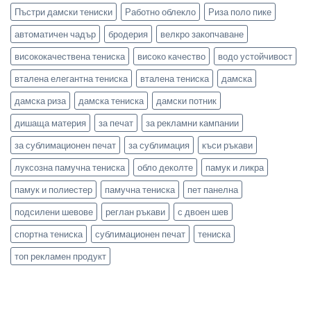
Пъстри дамски тениски
Работно облекло
Риза поло пике
автоматичен чадър
бродерия
велкро закопчаване
висококачествена тениска
високо качество
водо устойчивост
вталена елегантна тениска
вталена тениска
дамска
дамска риза
дамска тениска
дамски потник
дишаща материя
за печат
за рекламни кампании
за сублимационен печат
за сублимация
къси ръкави
луксозна памучна тениска
обло деколте
памук и ликра
памук и полиестер
памучна тениска
пет панелна
подсилени шевове
реглан ръкави
с двоен шев
спортна тениска
сублимационен печат
тениска
топ рекламен продукт