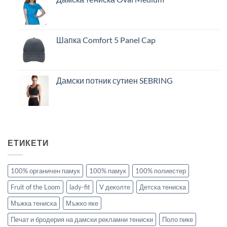
Шапка Comfort 5 Panel Cap
Дамски потник сутиен SEBRING
ЕТИКЕТИ
100% органичен памук
100% памук
100% полиестер
Fruit of the Loom
lady-fit
V деколте
Детска тениска
Мъжка тениска
Мъжко яке
Печат и бродерия на дамски рекламни тениски
Поло пике