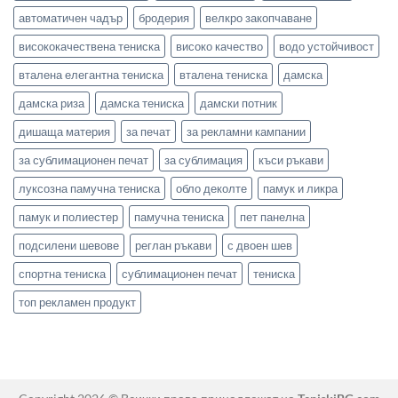
автоматичен чадър
бродерия
велкро закопчаване
висококачествена тениска
високо качество
водо устойчивост
вталена елегантна тениска
вталена тениска
дамска
дамска риза
дамска тениска
дамски потник
дишаща материя
за печат
за рекламни кампании
за сублимационен печат
за сублимация
къси ръкави
луксозна памучна тениска
обло деколте
памук и ликра
памук и полиестер
памучна тениска
пет панелна
подсилени шевове
реглан ръкави
с двоен шев
спортна тениска
сублимационен печат
тениска
топ рекламен продукт