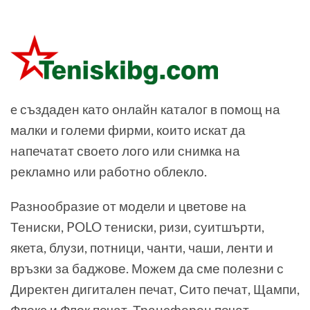
e създаден като онлайн каталог в помощ на
малки и големи фирми, които искат да
напечатат своето лого или снимка на
рекламно или работно облекло.
Разнообразие от модели и цветове на
Тениски, POLO тениски, ризи, суитшърти,
якета, блузи, потници, чанти, чаши, ленти и
връзки за баджове. Можем да сме полезни с
Директен дигитален печат, Сито печат, Щампи,
Флекс и Флок печат, Трансферен печат,