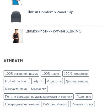
Шапка Comfort 5 Panel Cap
Дамски потник сутиен SEBRING
ЕТИКЕТИ
100% органичен памук
100% памук
100% полиестер
Fruit of the Loom
lady-fit
V деколте
Детска тениска
Мъжка тениска
Мъжко яке
Печат и бродерия на дамски рекламни тениски
Поло пике
Пъстри дамски тениски
Работно облекло
Риза поло пике