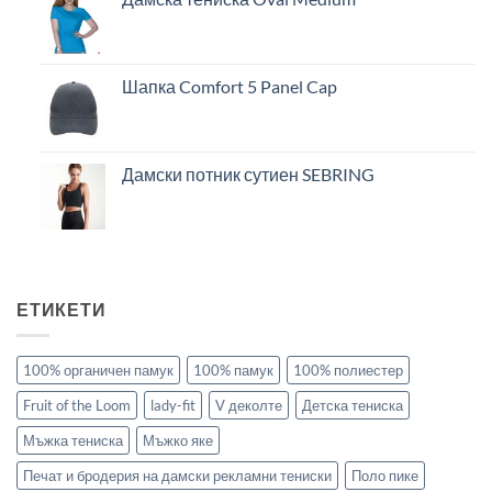
Шапка Comfort 5 Panel Cap
Дамски потник сутиен SEBRING
ЕТИКЕТИ
100% органичен памук
100% памук
100% полиестер
Fruit of the Loom
lady-fit
V деколте
Детска тениска
Мъжка тениска
Мъжко яке
Печат и бродерия на дамски рекламни тениски
Поло пике