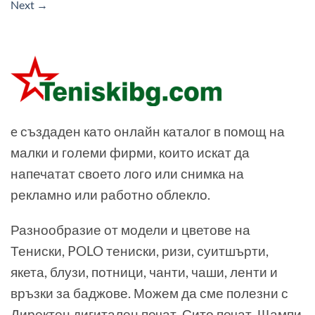
Next
→
e създаден като онлайн каталог в помощ на
малки и големи фирми, които искат да
напечатат своето лого или снимка на
рекламно или работно облекло.
Разнообразие от модели и цветове на
Тениски, POLO тениски, ризи, суитшърти,
якета, блузи, потници, чанти, чаши, ленти и
връзки за баджове. Можем да сме полезни с
Директен дигитален печат, Сито печат, Щампи,