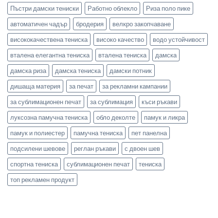
Пъстри дамски тениски
Работно облекло
Риза поло пике
автоматичен чадър
бродерия
велкро закопчаване
висококачествена тениска
високо качество
водо устойчивост
вталена елегантна тениска
вталена тениска
дамска
дамска риза
дамска тениска
дамски потник
дишаща материя
за печат
за рекламни кампании
за сублимационен печат
за сублимация
къси ръкави
луксозна памучна тениска
обло деколте
памук и ликра
памук и полиестер
памучна тениска
пет панелна
подсилени шевове
реглан ръкави
с двоен шев
спортна тениска
сублимационен печат
тениска
топ рекламен продукт