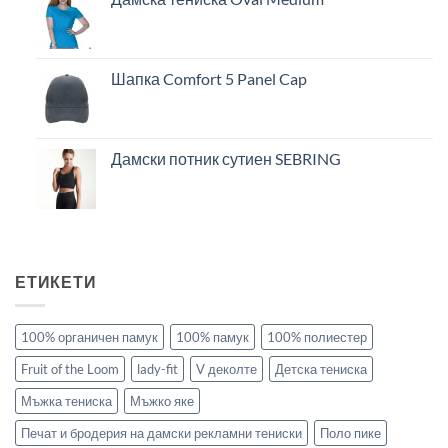
Шапка Comfort 5 Panel Cap
Дамски потник сутиен SEBRING
ЕТИКЕТИ
100% органичен памук
100% памук
100% полиестер
Fruit of the Loom
lady-fit
V деколте
Детска тениска
Мъжка тениска
Мъжко яке
Печат и бродерия на дамски рекламни тениски
Поло пике