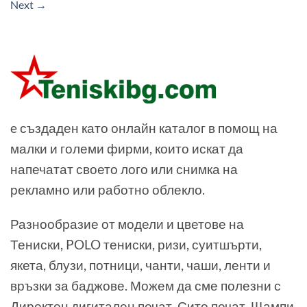
Next
→
e създаден като онлайн каталог в помощ на
малки и големи фирми, които искат да
напечатат своето лого или снимка на
рекламно или работно облекло.
Разнообразие от модели и цветове на
Тениски, POLO тениски, ризи, суитшърти,
якета, блузи, потници, чанти, чаши, ленти и
връзки за баджове. Можем да сме полезни с
Директен дигитален печат, Сито печат, Щампи,