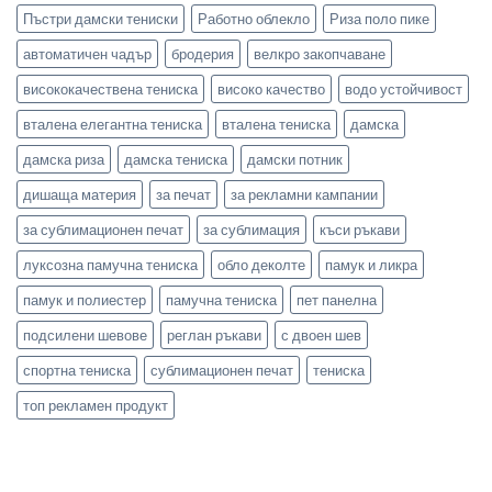
Пъстри дамски тениски
Работно облекло
Риза поло пике
автоматичен чадър
бродерия
велкро закопчаване
висококачествена тениска
високо качество
водо устойчивост
вталена елегантна тениска
вталена тениска
дамска
дамска риза
дамска тениска
дамски потник
дишаща материя
за печат
за рекламни кампании
за сублимационен печат
за сублимация
къси ръкави
луксозна памучна тениска
обло деколте
памук и ликра
памук и полиестер
памучна тениска
пет панелна
подсилени шевове
реглан ръкави
с двоен шев
спортна тениска
сублимационен печат
тениска
топ рекламен продукт