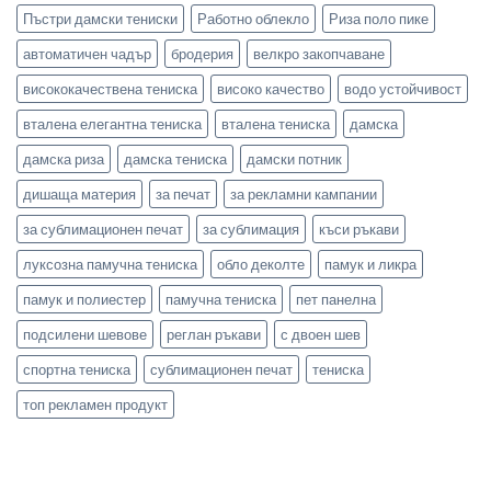
Пъстри дамски тениски
Работно облекло
Риза поло пике
автоматичен чадър
бродерия
велкро закопчаване
висококачествена тениска
високо качество
водо устойчивост
вталена елегантна тениска
вталена тениска
дамска
дамска риза
дамска тениска
дамски потник
дишаща материя
за печат
за рекламни кампании
за сублимационен печат
за сублимация
къси ръкави
луксозна памучна тениска
обло деколте
памук и ликра
памук и полиестер
памучна тениска
пет панелна
подсилени шевове
реглан ръкави
с двоен шев
спортна тениска
сублимационен печат
тениска
топ рекламен продукт