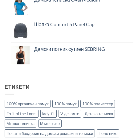
Шапка Comfort 5 Panel Cap
Дамски потник сутиен SEBRING
ЕТИКЕТИ
100% органичен памук
100% памук
100% полиестер
Fruit of the Loom
lady-fit
V деколте
Детска тениска
Мъжка тениска
Мъжко яке
Печат и бродерия на дамски рекламни тениски
Поло пике