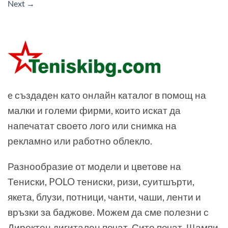
Next
→
e създаден като онлайн каталог в помощ на
малки и големи фирми, които искат да
напечатат своето лого или снимка на
рекламно или работно облекло.
Разнообразие от модели и цветове на
Тениски, POLO тениски, ризи, суитшърти,
якета, блузи, потници, чанти, чаши, ленти и
връзки за баджове. Можем да сме полезни с
Директен дигитален печат, Сито печат, Щампи,