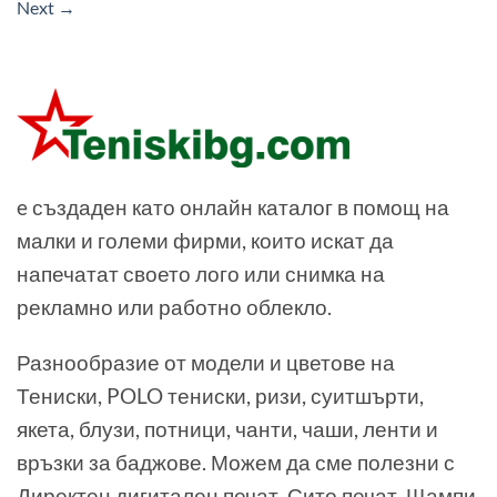
Next
→
e създаден като онлайн каталог в помощ на
малки и големи фирми, които искат да
напечатат своето лого или снимка на
рекламно или работно облекло.
Разнообразие от модели и цветове на
Тениски, POLO тениски, ризи, суитшърти,
якета, блузи, потници, чанти, чаши, ленти и
връзки за баджове. Можем да сме полезни с
Директен дигитален печат, Сито печат, Щампи,