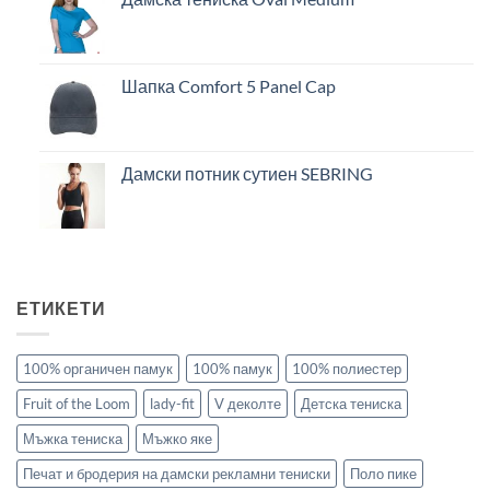
Шапка Comfort 5 Panel Cap
Дамски потник сутиен SEBRING
ЕТИКЕТИ
100% органичен памук
100% памук
100% полиестер
Fruit of the Loom
lady-fit
V деколте
Детска тениска
Мъжка тениска
Мъжко яке
Печат и бродерия на дамски рекламни тениски
Поло пике