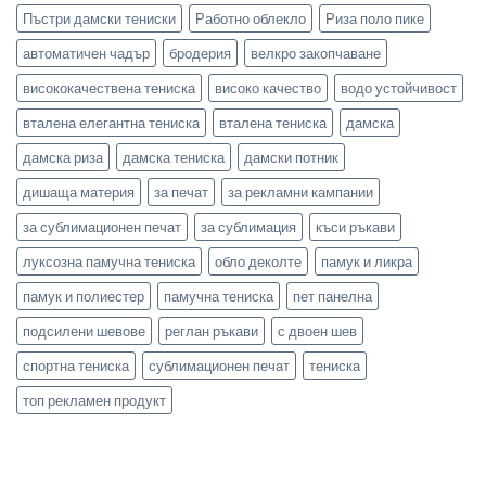
Пъстри дамски тениски
Работно облекло
Риза поло пике
автоматичен чадър
бродерия
велкро закопчаване
висококачествена тениска
високо качество
водо устойчивост
вталена елегантна тениска
вталена тениска
дамска
дамска риза
дамска тениска
дамски потник
дишаща материя
за печат
за рекламни кампании
за сублимационен печат
за сублимация
къси ръкави
луксозна памучна тениска
обло деколте
памук и ликра
памук и полиестер
памучна тениска
пет панелна
подсилени шевове
реглан ръкави
с двоен шев
спортна тениска
сублимационен печат
тениска
топ рекламен продукт