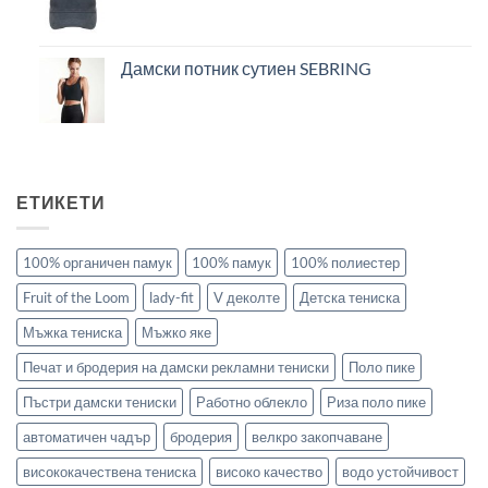
Дамски потник сутиен SEBRING
ЕТИКЕТИ
100% органичен памук
100% памук
100% полиестер
Fruit of the Loom
lady-fit
V деколте
Детска тениска
Мъжка тениска
Мъжко яке
Печат и бродерия на дамски рекламни тениски
Поло пике
Пъстри дамски тениски
Работно облекло
Риза поло пике
автоматичен чадър
бродерия
велкро закопчаване
висококачествена тениска
високо качество
водо устойчивост