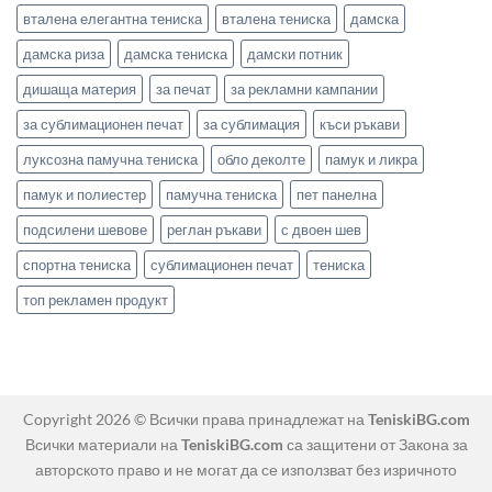
вталена елегантна тениска
вталена тениска
дамска
дамска риза
дамска тениска
дамски потник
дишаща материя
за печат
за рекламни кампании
за сублимационен печат
за сублимация
къси ръкави
луксозна памучна тениска
обло деколте
памук и ликра
памук и полиестер
памучна тениска
пет панелна
подсилени шевове
реглан ръкави
с двоен шев
спортна тениска
сублимационен печат
тениска
топ рекламен продукт
Copyright 2026 © Всички права принадлежат на
TeniskiBG.com
Всички материали на
TeniskiBG.com
са защитени от Закона за
авторското право и не могат да се използват без изричното