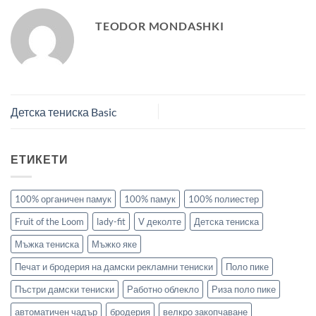
TEODOR MONDASHKI
Детска тениска Basic
ЕТИКЕТИ
100% органичен памук
100% памук
100% полиестер
Fruit of the Loom
lady-fit
V деколте
Детска тениска
Мъжка тениска
Мъжко яке
Печат и бродерия на дамски рекламни тениски
Поло пике
Пъстри дамски тениски
Работно облекло
Риза поло пике
автоматичен чадър
бродерия
велкро закопчаване