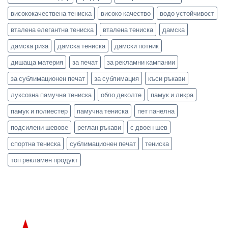
висококачествена тениска
високо качество
водо устойчивост
вталена елегантна тениска
вталена тениска
дамска
дамска риза
дамска тениска
дамски потник
дишаща материя
за печат
за рекламни кампании
за сублимационен печат
за сублимация
къси ръкави
луксозна памучна тениска
обло деколте
памук и ликра
памук и полиестер
памучна тениска
пет панелна
подсилени шевове
реглан ръкави
с двоен шев
спортна тениска
сублимационен печат
тениска
топ рекламен продукт