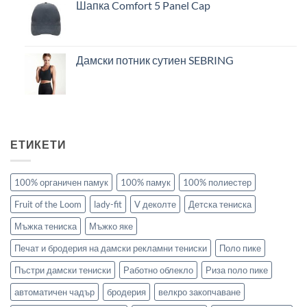
Шапка Comfort 5 Panel Cap
Дамски потник сутиен SEBRING
ЕТИКЕТИ
100% органичен памук
100% памук
100% полиестер
Fruit of the Loom
lady-fit
V деколте
Детска тениска
Мъжка тениска
Мъжко яке
Печат и бродерия на дамски рекламни тениски
Поло пике
Пъстри дамски тениски
Работно облекло
Риза поло пике
автоматичен чадър
бродерия
велкро закопчаване