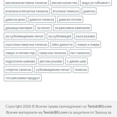
висококачествена тениска
високо качество
водо устойчивост
вталена елегантна тениска
вталена тениска
дамска
дамска риза
дамска тениска
дамски потник
дишаща материя
за печат
за рекламни кампании
за сублимационен печат
за сублимация
къси ръкави
луксозна памучна тениска
обло деколте
памук и ликра
памук и полиестер
памучна тениска
пет панелна
подсилени шевове
реглан ръкави
с двоен шев
спортна тениска
сублимационен печат
тениска
топ рекламен продукт
Copyright 2026 © Всички права принадлежат на
TeniskiBG.com
Всички материали на
TeniskiBG.com
са защитени от Закона за