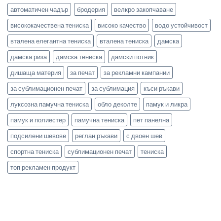
автоматичен чадър
бродерия
велкро закопчаване
висококачествена тениска
високо качество
водо устойчивост
вталена елегантна тениска
вталена тениска
дамска
дамска риза
дамска тениска
дамски потник
дишаща материя
за печат
за рекламни кампании
за сублимационен печат
за сублимация
къси ръкави
луксозна памучна тениска
обло деколте
памук и ликра
памук и полиестер
памучна тениска
пет панелна
подсилени шевове
реглан ръкави
с двоен шев
спортна тениска
сублимационен печат
тениска
топ рекламен продукт