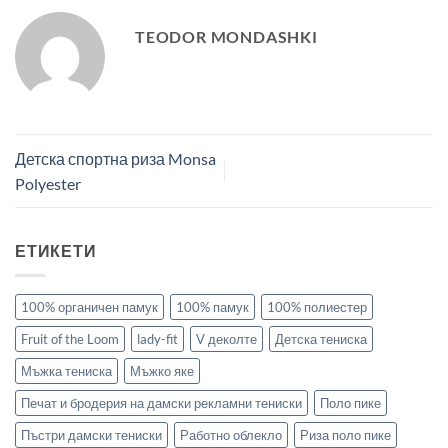
TEODOR MONDASHKI
Детска спортна риза Monsa
Polyester
ЕТИКЕТИ
100% органичен памук
100% памук
100% полиестер
Fruit of the Loom
lady-fit
V деколте
Детска тениска
Мъжка тениска
Мъжко яке
Печат и бродерия на дамски рекламни тениски
Поло пике
Пъстри дамски тениски
Работно облекло
Риза поло пике