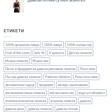
ЕТИКЕТИ
100% органичен памук
100% памук
100% полиестер
Fruit of the Loom
lady-fit
V деколте
Детска тениска
Мъжка тениска
Мъжко яке
Печат и бродерия на дамски рекламни тениски
Поло пике
Пъстри дамски тениски
Работно облекло
Риза поло пике
автоматичен чадър
бродерия
велкро закопчаване
висококачествена тениска
високо качество
водо устойчивост
вталена елегантна тениска
вталена тениска
дамска
дамска риза
дамска тениска
дамски потник