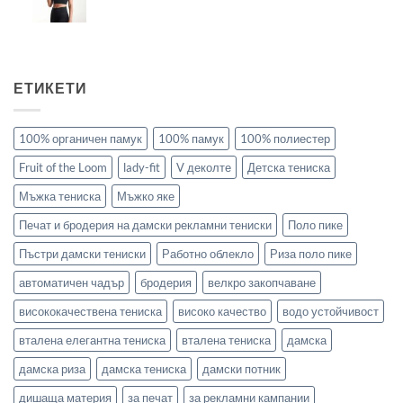
ЕТИКЕТИ
100% органичен памук
100% памук
100% полиестер
Fruit of the Loom
lady-fit
V деколте
Детска тениска
Мъжка тениска
Мъжко яке
Печат и бродерия на дамски рекламни тениски
Поло пике
Пъстри дамски тениски
Работно облекло
Риза поло пике
автоматичен чадър
бродерия
велкро закопчаване
висококачествена тениска
високо качество
водо устойчивост
вталена елегантна тениска
вталена тениска
дамска
дамска риза
дамска тениска
дамски потник
дишаща материя
за печат
за рекламни кампании