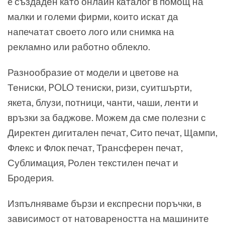
e създаден като онлайн каталог в помощ на
малки и големи фирми, които искат да
напечатат своето лого или снимка на
рекламно или работно облекло.
Разнообразие от модели и цветове на
Тениски, POLO тениски, ризи, суитшърти,
якета, блузи, потници, чанти, чаши, ленти и
връзки за баджове. Можем да сме полезни с
Директен дигитален печат, Сито печат, Щампи,
Флекс и Флок печат, Трансферен печат,
Сублимация, Ролен текстилен печат и
Бродерия.
Изпълняваме бързи и експресни поръчки, в
зависимост от натовареността на машините