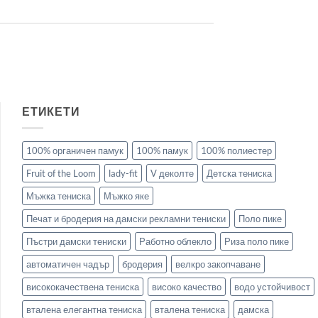
ЕТИКЕТИ
100% органичен памук
100% памук
100% полиестер
Fruit of the Loom
lady-fit
V деколте
Детска тениска
Мъжка тениска
Мъжко яке
Печат и бродерия на дамски рекламни тениски
Поло пике
Пъстри дамски тениски
Работно облекло
Риза поло пике
автоматичен чадър
бродерия
велкро закопчаване
висококачествена тениска
високо качество
водо устойчивост
вталена елегантна тениска
вталена тениска
дамска