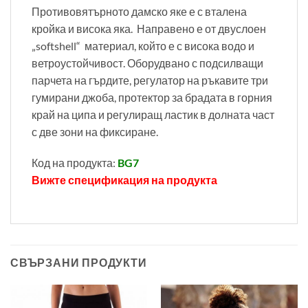
Противовятърното дамско яке е с вталена
кройка и висока яка. Направено е от двуслоен
„softshell“ материал, който е с висока водо и
ветроустойчивост. Оборудвано с подсилващи
парчета на гърдите, регулатор на ръкавите три
гумирани джоба, протектор за брадата в горния
край на ципа и регулиращ ластик в долната част
с две зони на фиксиране.
Код на продукта:
BG7
Вижте спецификация на продукта
СВЪРЗАНИ ПРОДУКТИ