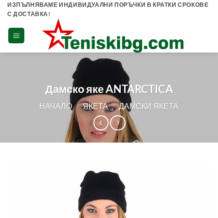
Skip
ИЗПЪЛНЯВАМЕ ИНДИВИДУАЛНИ ПОРЪЧКИ В КРАТКИ СРОКОВЕ
С ДОСТАВКА!
to
content
Дамско яке ANTARCTICA
НАЧАЛО
/
ЯКЕТА
/
ДАМСКИ ЯКЕТА