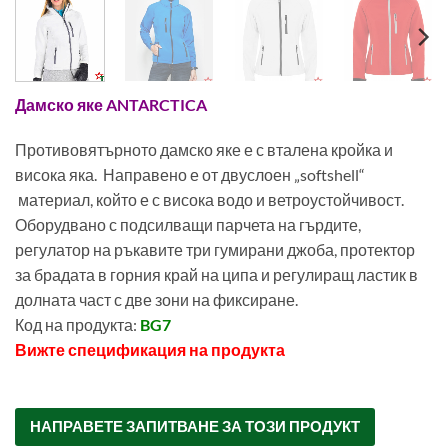
Дамско яке ANTARCTICA
Противовятърното дамско яке е с вталена кройка и
висока яка. Направено е от двуслоен „softshell“
материал, който е с висока водо и ветроустойчивост.
Оборудвано с подсилващи парчета на гърдите,
регулатор на ръкавите три гумирани джоба, протектор
за брадата в горния край на ципа и регулиращ ластик в
долната част с две зони на фиксиране.
Код на продукта:
BG7
Вижте спецификация на продукта
00318600
НАПРАВЕТЕ ЗАПИТВАНЕ ЗА ТОЗИ ПРОДУКТ