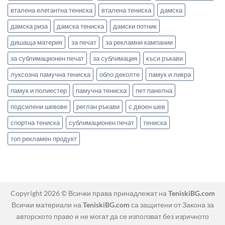
вталена елегантна тениска
вталена тениска
дамска
дамска риза
дамска тениска
дамски потник
дишаща материя
за печат
за рекламни кампании
за сублимационен печат
за сублимация
къси ръкави
луксозна памучна тениска
обло деколте
памук и ликра
памук и полиестер
памучна тениска
пет панелна
подсилени шевове
реглан ръкави
с двоен шев
спортна тениска
сублимационен печат
тениска
топ рекламен продукт
Copyright 2026 © Всички права принадлежат на
TeniskiBG.com
Всички материали на
TeniskiBG.com
са защитени от Закона за
авторското право и не могат да се използват без изричното