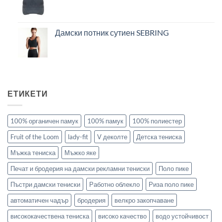
Дамски потник сутиен SEBRING
ЕТИКЕТИ
100% органичен памук
100% памук
100% полиестер
Fruit of the Loom
lady-fit
V деколте
Детска тениска
Мъжка тениска
Мъжко яке
Печат и бродерия на дамски рекламни тениски
Поло пике
Пъстри дамски тениски
Работно облекло
Риза поло пике
автоматичен чадър
бродерия
велкро закопчаване
висококачествена тениска
високо качество
водо устойчивост