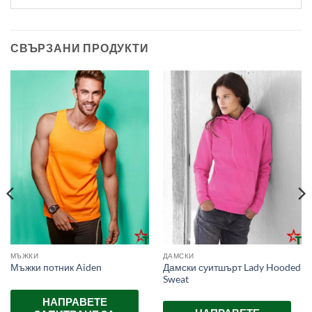
СВЪРЗАНИ ПРОДУКТИ
МЪЖКИ
ДАМСКИ
Дамски суитшърт Lady Hooded
Мъжки потник Aiden
Sweat
НАПРАВЕТЕ