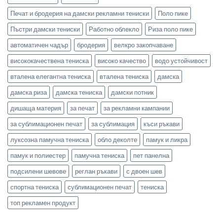
Печат и бродерия на дамски рекламни тениски
Поло пике
Пъстри дамски тениски
Работно облекло
Риза поло пике
автоматичен чадър
бродерия
велкро закопчаване
висококачествена тениска
високо качество
водо устойчивост
вталена елегантна тениска
вталена тениска
дамска
дамска риза
дамска тениска
дамски потник
дишаща материя
за печат
за рекламни кампании
за сублимационен печат
за сублимация
къси ръкави
луксозна памучна тениска
обло деколте
памук и ликра
памук и полиестер
памучна тениска
пет панелна
подсилени шевове
реглан ръкави
с двоен шев
спортна тениска
сублимационен печат
тениска
топ рекламен продукт