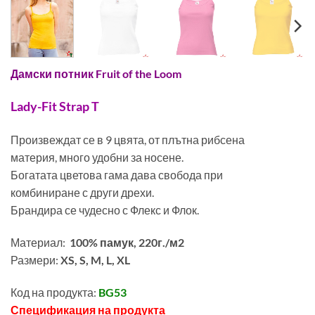
Дамски потник Fruit of the Loom
Lady-Fit Strap T
Произвеждат се в 9 цвята, от плътна рибсена
материя, много удобни за носене.
Богатата цветова гама дава свобода при
комбиниране с други дрехи.
Брандира се чудесно с Флекс и Флок.
Материал:
100% памук, 220г./м2
Размери:
XS, S, M, L, XL
Код на продукта:
BG53
Спецификация на продукта