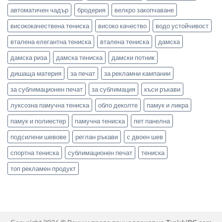
автоматичен чадър
бродерия
велкро закопчаване
висококачествена тениска
високо качество
водо устойчивост
вталена елегантна тениска
вталена тениска
дамска
дамска риза
дамска тениска
дамски потник
дишаща материя
за печат
за рекламни кампании
за сублимационен печат
за сублимация
къси ръкави
луксозна памучна тениска
обло деколте
памук и ликра
памук и полиестер
памучна тениска
пет панелна
подсилени шевове
реглан ръкави
с двоен шев
спортна тениска
сублимационен печат
тениска
топ рекламен продукт