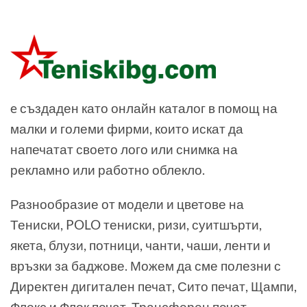
e създаден като онлайн каталог в помощ на
малки и големи фирми, които искат да
напечатат своето лого или снимка на
рекламно или работно облекло.
Разнообразие от модели и цветове на
Тениски, POLO тениски, ризи, суитшърти,
якета, блузи, потници, чанти, чаши, ленти и
връзки за баджове. Можем да сме полезни с
Директен дигитален печат, Сито печат, Щампи,
Флекс и Флок печат, Трансферен печат,