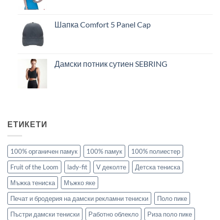
Шапка Comfort 5 Panel Cap
Дамски потник сутиен SEBRING
ЕТИКЕТИ
100% органичен памук
100% памук
100% полиестер
Fruit of the Loom
lady-fit
V деколте
Детска тениска
Мъжка тениска
Мъжко яке
Печат и бродерия на дамски рекламни тениски
Поло пике
Пъстри дамски тениски
Работно облекло
Риза поло пике