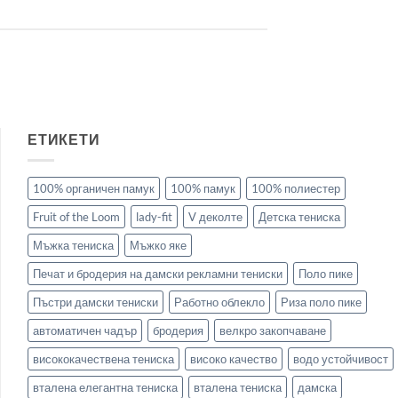
ЕТИКЕТИ
100% органичен памук
100% памук
100% полиестер
Fruit of the Loom
lady-fit
V деколте
Детска тениска
Мъжка тениска
Мъжко яке
Печат и бродерия на дамски рекламни тениски
Поло пике
Пъстри дамски тениски
Работно облекло
Риза поло пике
автоматичен чадър
бродерия
велкро закопчаване
висококачествена тениска
високо качество
водо устойчивост
вталена елегантна тениска
вталена тениска
дамска