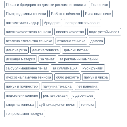
Печат и бродерия на дамски рекламни тениски
Поло пике
Пъстри дамски тениски
Работно облекло
Риза поло пике
автоматичен чадър
бродерия
велкро закопчаване
висококачествена тениска
високо качество
водо устойчивост
вталена елегантна тениска
вталена тениска
дамска
дамска риза
дамска тениска
дамски потник
дишаща материя
за печат
за рекламни кампании
за сублимационен печат
за сублимация
къси ръкави
луксозна памучна тениска
обло деколте
памук и ликра
памук и полиестер
памучна тениска
пет панелна
подсилени шевове
реглан ръкави
с двоен шев
спортна тениска
сублимационен печат
тениска
топ рекламен продукт