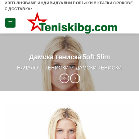
Skip
ИЗПЪЛНЯВАМЕ ИНДИВИДУАЛНИ ПОРЪЧКИ В КРАТКИ СРОКОВЕ
С ДОСТАВКА!
to
content
Дамска тениска Soft Slim
НАЧАЛО
/
ТЕНИСКИ
/
ДАМСКИ ТЕНИСКИ