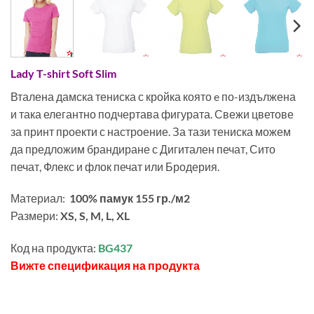
Lady T-shirt Soft Slim
Вталена дамска тениска с кройка която e по-издължена
и така елегантно подчертава фигурата. Свежи цветове
за принт проекти с настроение. За тази тениска можем
да предложим брандиране с Дигитален печат, Сито
печат, Флекс и флок печат или Бродерия.
Материал:
100% памук 155 гр./м2
Размери:
XS, S, M, L, XL
Код на продукта:
BG437
Вижте спецификация на продукта
006,3400