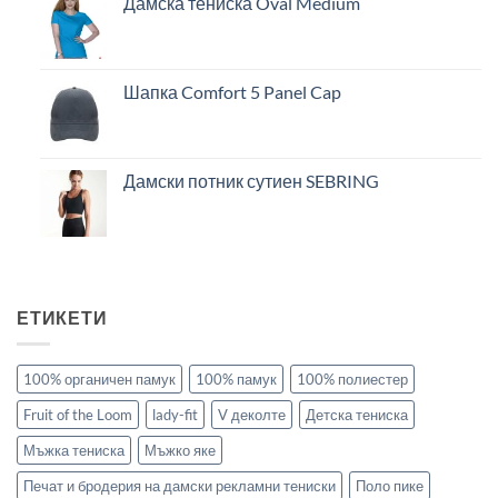
Дамска тениска Oval Medium
Шапка Comfort 5 Panel Cap
Дамски потник сутиен SEBRING
ЕТИКЕТИ
100% органичен памук
100% памук
100% полиестер
Fruit of the Loom
lady-fit
V деколте
Детска тениска
Мъжка тениска
Мъжко яке
Печат и бродерия на дамски рекламни тениски
Поло пике