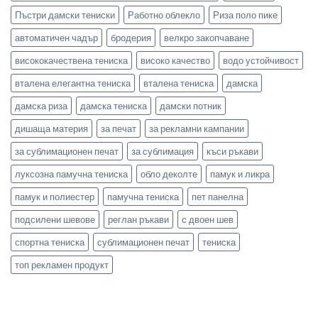
Пъстри дамски тениски
Работно облекло
Риза поло пике
автоматичен чадър
бродерия
велкро закопчаване
висококачествена тениска
високо качество
водо устойчивост
вталена елегантна тениска
вталена тениска
дамска
дамска риза
дамска тениска
дамски потник
дишаща материя
за печат
за рекламни кампании
за сублимационен печат
за сублимация
къси ръкави
луксозна памучна тениска
обло деколте
памук и ликра
памук и полиестер
памучна тениска
пет панелна
подсилени шевове
реглан ръкави
с двоен шев
спортна тениска
сублимационен печат
тениска
топ рекламен продукт