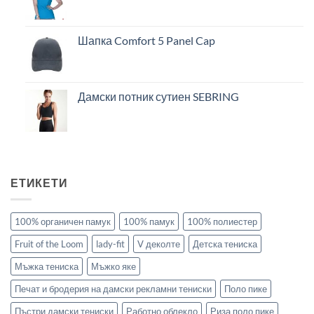
Шапка Comfort 5 Panel Cap
Дамски потник сутиен SEBRING
ЕТИКЕТИ
100% органичен памук
100% памук
100% полиестер
Fruit of the Loom
lady-fit
V деколте
Детска тениска
Мъжка тениска
Мъжко яке
Печат и бродерия на дамски рекламни тениски
Поло пике
Пъстри дамски тениски
Работно облекло
Риза поло пике