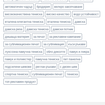
автоматичен чадър
бродерия
велкро закопчаване
висококачествена тениска
високо качество
водо устойчивост
вталена елегантна тениска
вталена тениска
дамска
дамска риза
дамска тениска
дамски потник
дишаща материя
за печат
за рекламни кампании
за сублимационен печат
за сублимация
къси ръкави
луксозна памучна тениска
обло деколте
памук и ликра
памук и полиестер
памучна тениска
пет панелна
подсилени шевове
реглан ръкави
с двоен шев
спортна тениска
сублимационен печат
тениска
топ рекламен продукт