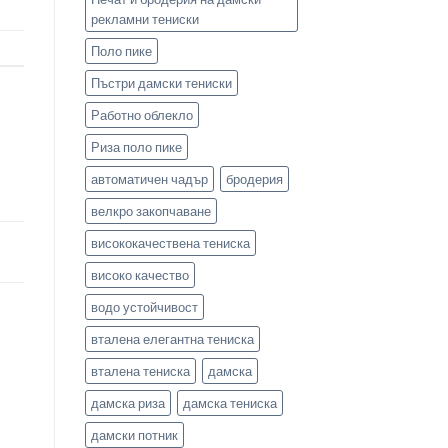
рекламни тениски
Поло пике
Пъстри дамски тениски
Работно облекло
Риза поло пике
автоматичен чадър
бродерия
велкро закопчаване
висококачествена тениска
високо качество
водо устойчивост
вталена елегантна тениска
вталена тениска
дамска
дамска риза
дамска тениска
дамски потник