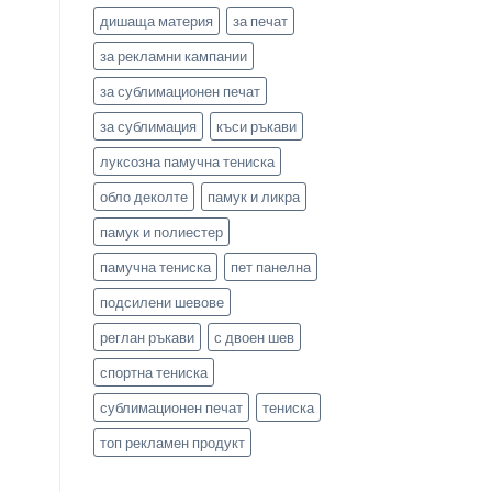
дишаща материя
за печат
за рекламни кампании
за сублимационен печат
за сублимация
къси ръкави
луксозна памучна тениска
обло деколте
памук и ликра
памук и полиестер
памучна тениска
пет панелна
подсилени шевове
реглан ръкави
с двоен шев
спортна тениска
сублимационен печат
тениска
топ рекламен продукт