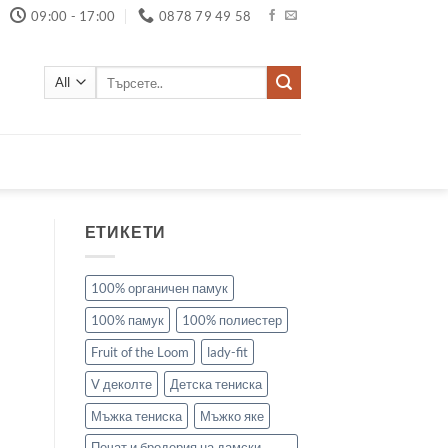
09:00 - 17:00
0878 79 49 58
Търсене
за:
ЕТИКЕТИ
100% органичен памук
100% памук
100% полиестер
Fruit of the Loom
lady-fit
V деколте
Детска тениска
Мъжка тениска
Мъжко яке
Печат и бродерия на дамски