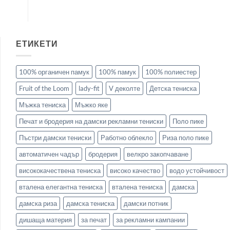
ЕТИКЕТИ
100% органичен памук
100% памук
100% полиестер
Fruit of the Loom
lady-fit
V деколте
Детска тениска
Мъжка тениска
Мъжко яке
Печат и бродерия на дамски рекламни тениски
Поло пике
Пъстри дамски тениски
Работно облекло
Риза поло пике
автоматичен чадър
бродерия
велкро закопчаване
висококачествена тениска
високо качество
водо устойчивост
вталена елегантна тениска
вталена тениска
дамска
дамска риза
дамска тениска
дамски потник
дишаща материя
за печат
за рекламни кампании