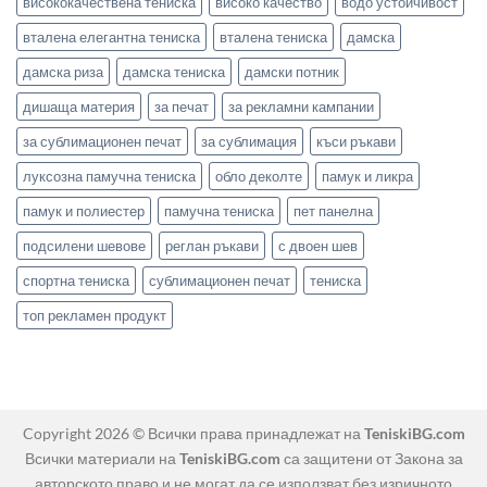
висококачествена тениска
високо качество
водо устойчивост
вталена елегантна тениска
вталена тениска
дамска
дамска риза
дамска тениска
дамски потник
дишаща материя
за печат
за рекламни кампании
за сублимационен печат
за сублимация
къси ръкави
луксозна памучна тениска
обло деколте
памук и ликра
памук и полиестер
памучна тениска
пет панелна
подсилени шевове
реглан ръкави
с двоен шев
спортна тениска
сублимационен печат
тениска
топ рекламен продукт
Copyright 2026 © Всички права принадлежат на
TeniskiBG.com
Всички материали на
TeniskiBG.com
са защитени от Закона за
авторското право и не могат да се използват без изричното