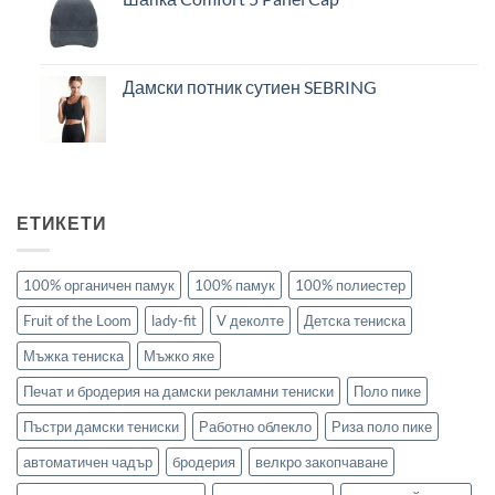
Дамски потник сутиен SEBRING
ЕТИКЕТИ
100% органичен памук
100% памук
100% полиестер
Fruit of the Loom
lady-fit
V деколте
Детска тениска
Мъжка тениска
Мъжко яке
Печат и бродерия на дамски рекламни тениски
Поло пике
Пъстри дамски тениски
Работно облекло
Риза поло пике
автоматичен чадър
бродерия
велкро закопчаване