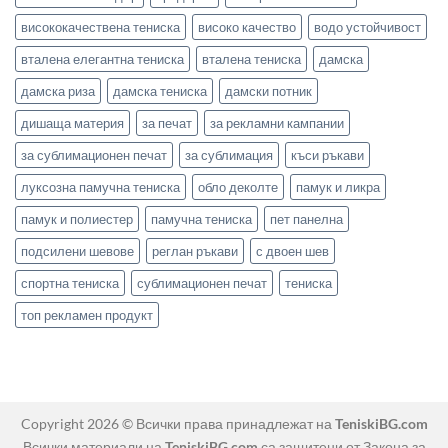
висококачествена тениска
високо качество
водо устойчивост
вталена елегантна тениска
вталена тениска
дамска
дамска риза
дамска тениска
дамски потник
дишаща материя
за печат
за рекламни кампании
за сублимационен печат
за сублимация
къси ръкави
луксозна памучна тениска
обло деколте
памук и ликра
памук и полиестер
памучна тениска
пет панелна
подсилени шевове
реглан ръкави
с двоен шев
спортна тениска
сублимационен печат
тениска
топ рекламен продукт
Copyright 2026 © Всички права принадлежат на
TeniskiBG.com
Всички материали на
TeniskiBG.com
са защитени от Закона за