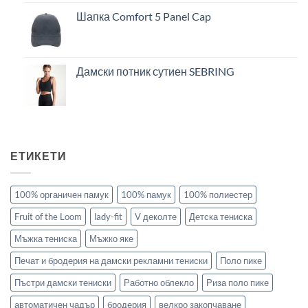
Шапка Comfort 5 Panel Cap
Дамски потник сутиен SEBRING
ЕТИКЕТИ
100% органичен памук
100% памук
100% полиестер
Fruit of the Loom
lady-fit
V деколте
Детска тениска
Мъжка тениска
Мъжко яке
Печат и бродерия на дамски рекламни тениски
Поло пике
Пъстри дамски тениски
Работно облекло
Риза поло пике
автоматичен чадър
бродерия
велкро закопчаване