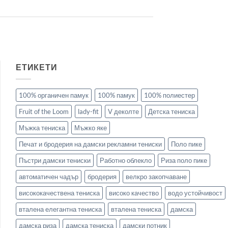
ЕТИКЕТИ
100% органичен памук
100% памук
100% полиестер
Fruit of the Loom
lady-fit
V деколте
Детска тениска
Мъжка тениска
Мъжко яке
Печат и бродерия на дамски рекламни тениски
Поло пике
Пъстри дамски тениски
Работно облекло
Риза поло пике
автоматичен чадър
бродерия
велкро закопчаване
висококачествена тениска
високо качество
водо устойчивост
вталена елегантна тениска
вталена тениска
дамска
дамска риза
дамска тениска
дамски потник