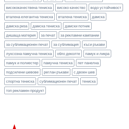
висококачествена тениска
високо качество
водо устойчивост
вталена елегантна тениска
вталена тениска
дамска
дамска риза
дамска тениска
дамски потник
дишаща материя
за печат
за рекламни кампании
за сублимационен печат
за сублимация
къси ръкави
луксозна памучна тениска
обло деколте
памук и ликра
памук и полиестер
памучна тениска
пет панелна
подсилени шевове
реглан ръкави
с двоен шев
спортна тениска
сублимационен печат
тениска
топ рекламен продукт