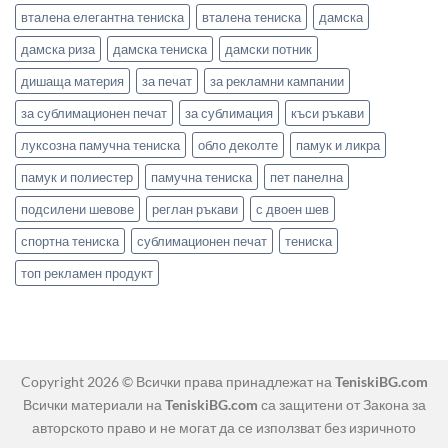
вталена елегантна тениска
вталена тениска
дамска
дамска риза
дамска тениска
дамски потник
дишаща материя
за печат
за рекламни кампании
за сублимационен печат
за сублимация
къси ръкави
луксозна памучна тениска
обло деколте
памук и ликра
памук и полиестер
памучна тениска
пет панелна
подсилени шевове
реглан ръкави
с двоен шев
спортна тениска
сублимационен печат
тениска
топ рекламен продукт
Copyright 2026 © Всички права принадлежат на
TeniskiBG.com
Всички материали на
TeniskiBG.com
са защитени от Закона за
авторското право и не могат да се използват без изричното