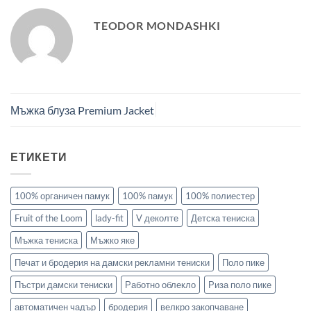
TEODOR MONDASHKI
Мъжка блуза Premium Jacket
ЕТИКЕТИ
100% органичен памук
100% памук
100% полиестер
Fruit of the Loom
lady-fit
V деколте
Детска тениска
Мъжка тениска
Мъжко яке
Печат и бродерия на дамски рекламни тениски
Поло пике
Пъстри дамски тениски
Работно облекло
Риза поло пике
автоматичен чадър
бродерия
велкро закопчаване