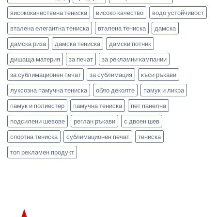
висококачествена тениска
високо качество
водо устойчивост
вталена елегантна тениска
вталена тениска
дамска
дамска риза
дамска тениска
дамски потник
дишаща материя
за печат
за рекламни кампании
за сублимационен печат
за сублимация
къси ръкави
луксозна памучна тениска
обло деколте
памук и ликра
памук и полиестер
памучна тениска
пет панелна
подсилени шевове
реглан ръкави
с двоен шев
спортна тениска
сублимационен печат
тениска
топ рекламен продукт