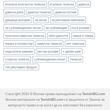
вталена елегантна тениска
вталена тениска
дамска
дамска риза
дамска тениска
дамски потник
дишаща материя
за печат
за рекламни кампании
за сублимационен печат
за сублимация
къси ръкави
луксозна памучна тениска
обло деколте
памук и ликра
памук и полиестер
памучна тениска
пет панелна
подсилени шевове
реглан ръкави
с двоен шев
спортна тениска
сублимационен печат
тениска
топ рекламен продукт
Copyright 2026 © Всички права принадлежат на
TeniskiBG.com
Всички материали на
TeniskiBG.com
са защитени от Закона за
авторското право и не могат да се използват без изричното