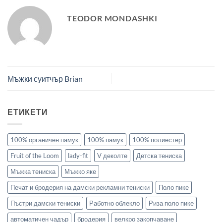
TEODOR MONDASHKI
Мъжки суитчър Brian
ЕТИКЕТИ
100% органичен памук
100% памук
100% полиестер
Fruit of the Loom
lady-fit
V деколте
Детска тениска
Мъжка тениска
Мъжко яке
Печат и бродерия на дамски рекламни тениски
Поло пике
Пъстри дамски тениски
Работно облекло
Риза поло пике
автоматичен чадър
бродерия
велкро закопчаване