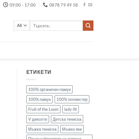
09:00 - 17:00
0878 79 49 58
Търсене
за:
ЕТИКЕТИ
100% органичен памук
100% памук
100% полиестер
Fruit of the Loom
lady-fit
V деколте
Детска тениска
Мъжка тениска
Мъжко яке
Печат и бродерия на дамски