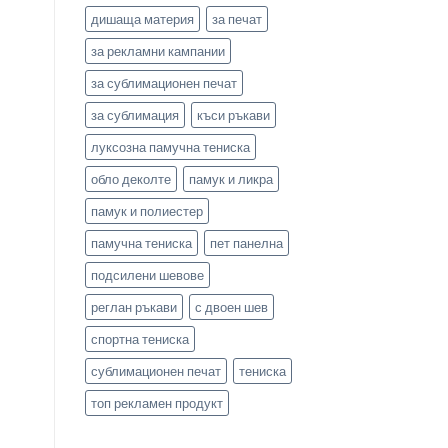
дишаща материя
за печат
за рекламни кампании
за сублимационен печат
за сублимация
къси ръкави
луксозна памучна тениска
обло деколте
памук и ликра
памук и полиестер
памучна тениска
пет панелна
подсилени шевове
реглан ръкави
с двоен шев
спортна тениска
сублимационен печат
тениска
топ рекламен продукт