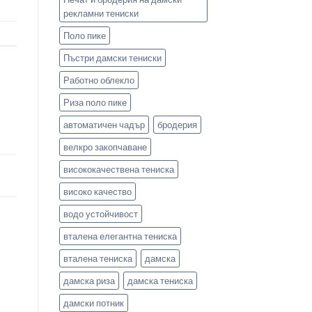
рекламни тениски
Поло пике
Пъстри дамски тениски
Работно облекло
Риза поло пике
автоматичен чадър
бродерия
велкро закопчаване
висококачествена тениска
високо качество
водо устойчивост
вталена елегантна тениска
вталена тениска
дамска
дамска риза
дамска тениска
дамски потник