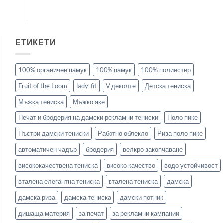
ЕТИКЕТИ
100% органичен памук
100% памук
100% полиестер
Fruit of the Loom
lady-fit
V деколте
Детска тениска
Мъжка тениска
Мъжко яке
Печат и бродерия на дамски рекламни тениски
Поло пике
Пъстри дамски тениски
Работно облекло
Риза поло пике
автоматичен чадър
бродерия
велкро закопчаване
висококачествена тениска
високо качество
водо устойчивост
вталена елегантна тениска
вталена тениска
дамска
дамска риза
дамска тениска
дамски потник
дишаща материя
за печат
за рекламни кампании