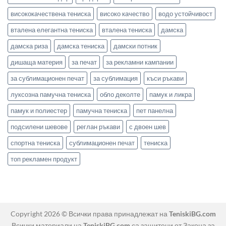
висококачествена тениска
високо качество
водо устойчивост
вталена елегантна тениска
вталена тениска
дамска
дамска риза
дамска тениска
дамски потник
дишаща материя
за печат
за рекламни кампании
за сублимационен печат
за сублимация
къси ръкави
луксозна памучна тениска
обло деколте
памук и ликра
памук и полиестер
памучна тениска
пет панелна
подсилени шевове
реглан ръкави
с двоен шев
спортна тениска
сублимационен печат
тениска
топ рекламен продукт
Copyright 2026 © Всички права принадлежат на
TeniskiBG.com
Всички материали на
TeniskiBG.com
са защитени от Закона за