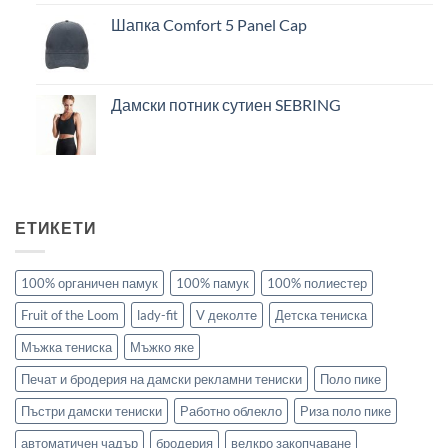
Шапка Comfort 5 Panel Cap
Дамски потник сутиен SEBRING
ЕТИКЕТИ
100% органичен памук
100% памук
100% полиестер
Fruit of the Loom
lady-fit
V деколте
Детска тениска
Мъжка тениска
Мъжко яке
Печат и бродерия на дамски рекламни тениски
Поло пике
Пъстри дамски тениски
Работно облекло
Риза поло пике
автоматичен чадър
бродерия
велкро закопчаване