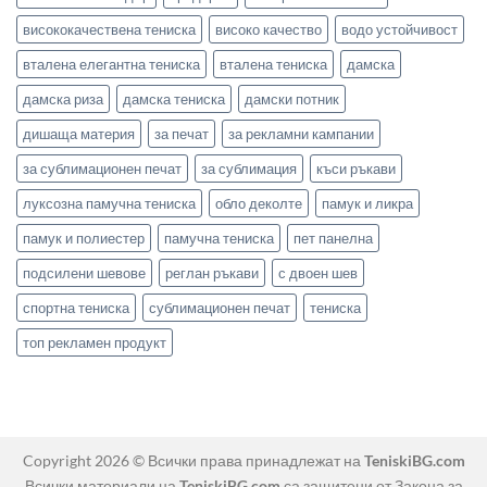
висококачествена тениска
високо качество
водо устойчивост
вталена елегантна тениска
вталена тениска
дамска
дамска риза
дамска тениска
дамски потник
дишаща материя
за печат
за рекламни кампании
за сублимационен печат
за сублимация
къси ръкави
луксозна памучна тениска
обло деколте
памук и ликра
памук и полиестер
памучна тениска
пет панелна
подсилени шевове
реглан ръкави
с двоен шев
спортна тениска
сублимационен печат
тениска
топ рекламен продукт
Copyright 2026 © Всички права принадлежат на
TeniskiBG.com
Всички материали на
TeniskiBG.com
са защитени от Закона за