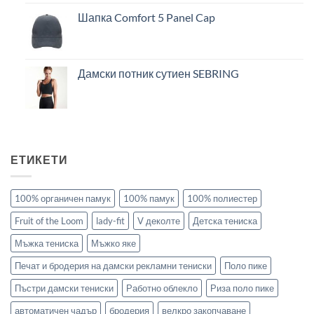
Шапка Comfort 5 Panel Cap
Дамски потник сутиен SEBRING
ЕТИКЕТИ
100% органичен памук
100% памук
100% полиестер
Fruit of the Loom
lady-fit
V деколте
Детска тениска
Мъжка тениска
Мъжко яке
Печат и бродерия на дамски рекламни тениски
Поло пике
Пъстри дамски тениски
Работно облекло
Риза поло пике
автоматичен чадър
бродерия
велкро закопчаване