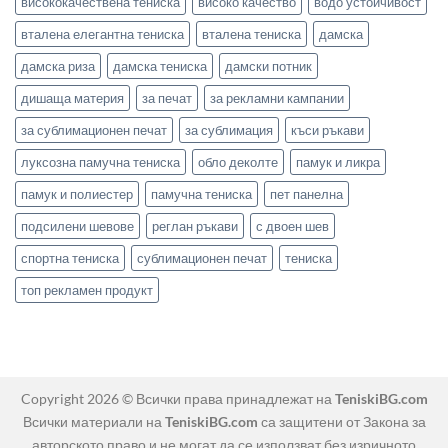
висококачествена тениска
високо качество
водо устойчивост
вталена елегантна тениска
вталена тениска
дамска
дамска риза
дамска тениска
дамски потник
дишаща материя
за печат
за рекламни кампании
за сублимационен печат
за сублимация
къси ръкави
луксозна памучна тениска
обло деколте
памук и ликра
памук и полиестер
памучна тениска
пет панелна
подсилени шевове
реглан ръкави
с двоен шев
спортна тениска
сублимационен печат
тениска
топ рекламен продукт
Copyright 2026 © Всички права принадлежат на
TeniskiBG.com
Всички материали на
TeniskiBG.com
са защитени от Закона за
авторското право и не могат да се използват без изричното