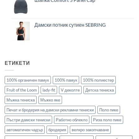
Дамски потник сутиен SEBRING
ЕТИКЕТИ
100% органичен памук
100% памук
100% полиестер
Fruit of the Loom
lady-fit
V деколте
Детска тениска
Мъжка тениска
Мъжко яке
Печат и бродерия на дамски рекламни тениски
Поло пике
Пъстри дамски тениски
Работно облекло
Риза поло пике
автоматичен чадър
бродерия
велкро закопчаване