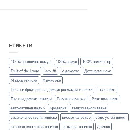
ЕТИКЕТИ
100% органичен памук
100% памук
100% полиестер
Fruit of the Loom
lady-fit
V деколте
Детска тениска
Мъжка тениска
Мъжко яке
Печат и бродерия на дамски рекламни тениски
Поло пике
Пъстри дамски тениски
Работно облекло
Риза поло пике
автоматичен чадър
бродерия
велкро закопчаване
висококачествена тениска
високо качество
водо устойчивост
вталена елегантна тениска
вталена тениска
дамска