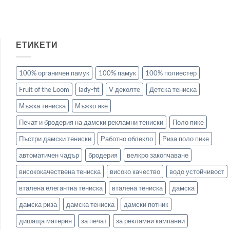
ЕТИКЕТИ
100% органичен памук
100% памук
100% полиестер
Fruit of the Loom
lady-fit
V деколте
Детска тениска
Мъжка тениска
Мъжко яке
Печат и бродерия на дамски рекламни тениски
Поло пике
Пъстри дамски тениски
Работно облекло
Риза поло пике
автоматичен чадър
бродерия
велкро закопчаване
висококачествена тениска
високо качество
водо устойчивост
вталена елегантна тениска
вталена тениска
дамска
дамска риза
дамска тениска
дамски потник
дишаща материя
за печат
за рекламни кампании