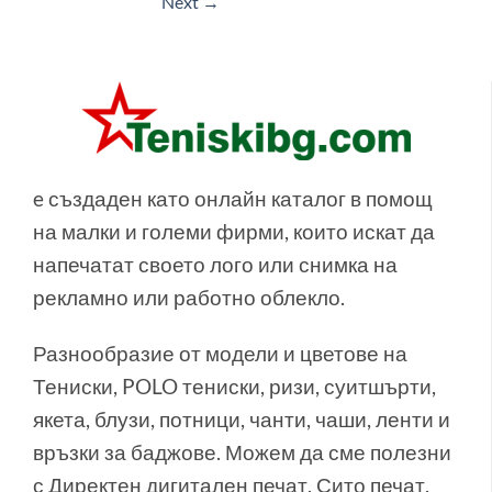
Next
→
e създаден като онлайн каталог в помощ
на малки и големи фирми, които искат да
напечатат своето лого или снимка на
рекламно или работно облекло.
Разнообразие от модели и цветове на
Тениски, POLO тениски, ризи, суитшърти,
якета, блузи, потници, чанти, чаши, ленти и
връзки за баджове. Можем да сме полезни
с Директен дигитален печат, Сито печат,