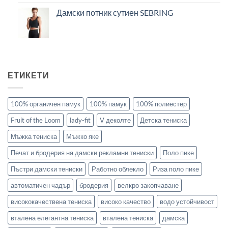
Дамски потник сутиен SEBRING
ЕТИКЕТИ
100% органичен памук
100% памук
100% полиестер
Fruit of the Loom
lady-fit
V деколте
Детска тениска
Мъжка тениска
Мъжко яке
Печат и бродерия на дамски рекламни тениски
Поло пике
Пъстри дамски тениски
Работно облекло
Риза поло пике
автоматичен чадър
бродерия
велкро закопчаване
висококачествена тениска
високо качество
водо устойчивост
вталена елегантна тениска
вталена тениска
дамска